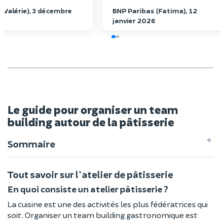
ps de partager ses
Restauration simple mais de
(Valérie), 3 décembre
BNP Paribas (Fatima), 12
s et nous a guidés avec
qualité, au point de noter
janvier 2026
n pour réaliser nos
l'adresse dans nos tablettes
ons. Nous avons adoré
pour un prochain évènement.
e instant ! Un immense
Merci à Ines pour sa constante
hef, c’était génial !
disponibilité et réactivité Je
recommande vivement !!!!.
Le guide pour organiser un team
building autour de la pâtisserie
Sommaire
Tout savoir sur l'atelier de pâtisserie
En quoi consiste un atelier pâtisserie ?
La cuisine est une des activités les plus fédératrices qui
soit. Organiser un team building gastronomique est