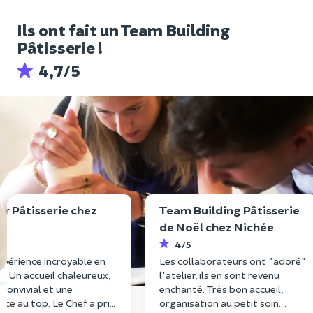
Ils ont fait un Team Building
Pâtisserie !
4,7/5
er Pâtisserie chez
Team Building Pâtisserie
s
de Noël chez Nichée
5
4/5
périence incroyable en
Les collaborateurs ont "adoré"
 ! Un accueil chaleureux,
l'atelier, ils en sont revenu
u convivial et une
enchanté. Très bon accueil,
ce au top. Le Chef a pris
organisation au petit soin.