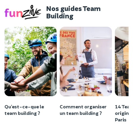
Nos guides Team
Building
Qu’est-ce-que le
Comment organiser
14 Team
team building ?
un team building ?
originau
Paris