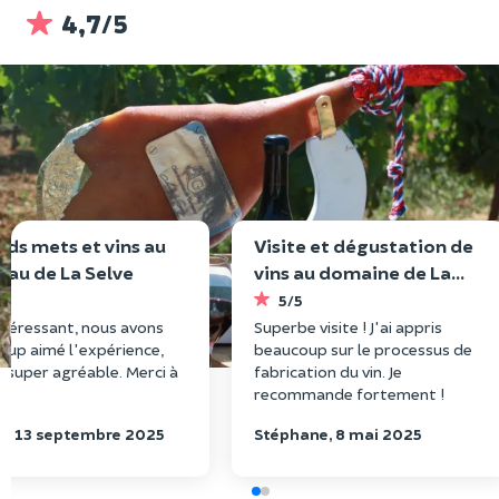
4,7/5
ds mets et vins au
Visite et dégustation de
eau de La Selve
vins au domaine de La
Selve
5
5/5
ntéressant, nous avons
Superbe visite ! J'ai appris
up aimé l'expérience,
beaucoup sur le processus de
t super agréable. Merci à
fabrication du vin. Je
recommande fortement !
ie, 13 septembre 2025
Stéphane, 8 mai 2025