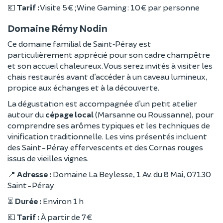
💶
Tarif :
Visite 5 € ; Wine Gaming : 10 € par personne
Domaine Rémy Nodin
Ce domaine familial de Saint‑Péray est
particulièrement apprécié pour son cadre champêtre
et son accueil chaleureux. Vous serez invités à visiter les
chais restaurés avant d’accéder à un caveau lumineux,
propice aux échanges et à la découverte.
La dégustation est accompagnée d’un petit atelier
autour du
cépage local
(Marsanne ou Roussanne), pour
comprendre ses arômes typiques et les techniques de
vinification traditionnelle. Les vins présentés incluent
des Saint-Péray effervescents et des Cornas rouges
issus de vieilles vignes.
📍
Adresse :
Domaine La Beylesse, 1 Av. du 8 Mai, 07130
Saint-Péray
⏳
Durée :
Environ 1 h
💶
Tarif :
À partir de 7 €