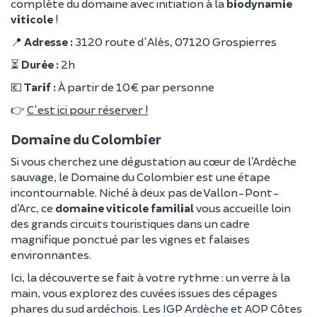
complète du domaine avec initiation à la
biodynamie
viticole
!
📍
Adresse :
3120 route d'Alès, 07120 Grospierres
⏳
Durée :
2h
💶
Tarif :
À partir de 10 € par personne
👉
C'est ici pour réserver !
Domaine du Colombier
Si vous cherchez une dégustation au cœur de l’Ardèche
sauvage, le Domaine du Colombier est une étape
incontournable. Niché à deux pas de Vallon-Pont-
d’Arc, ce
domaine viticole familial
vous accueille loin
des grands circuits touristiques dans un cadre
magnifique ponctué par les vignes et falaises
environnantes.
Ici, la découverte se fait à votre rythme : un verre à la
main, vous explorez des cuvées issues des cépages
phares du sud ardéchois. Les IGP Ardèche et AOP Côtes