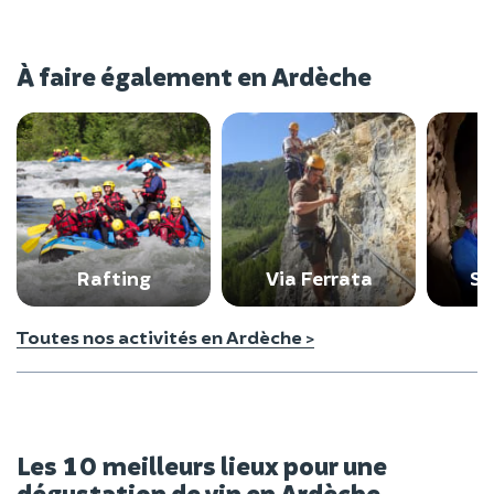
À faire également en Ardèche
Rafting
Via Ferrata
Sp
Toutes nos activités en Ardèche >
Les 10 meilleurs lieux pour une
dégustation de vin en Ardèche