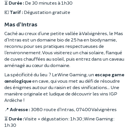
⏳
Durée :
De 30 minutes à 1h30
💶
Tarif :
Dégustation gratuite
Mas d’Intras
Caché au creux d’une petite vallée à Valvignères, le Mas
d’Intras est un domaine bio de 25 ha en biodynamie,
reconnu pour ses pratiques respectueuses de
l’environnement. Vous visiterez un chai solaire, flanqué
de cuves chauffées au soleil, puis entrez dans un caveau
aménagé au cœur du domaine.
La spécificité du lieu ? Le Wine Gaming, un
escape game
œnologique
en cave, qui vous met au défi de résoudre
des énigmes autour du raisin et des vinifications... Une
manière originale et ludique de découvrir les vins IGP
Ardèche !
📍
Adresse :
3080 route d’Intras, 07400 Valvignères
⏳
Durée :
Visite + dégustation : 1h 30 ; Wine Gaming :
1h 30