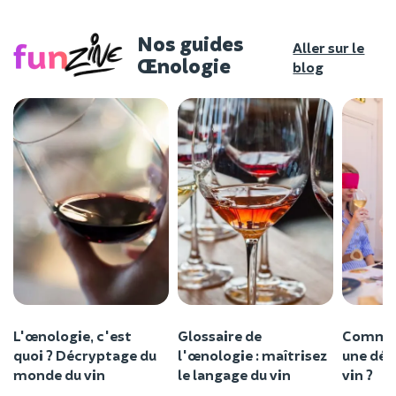
Nos guides
Aller sur le
Œnologie
blog
L'œnologie, c'est
Glossaire de
Commen
quoi ? Décryptage du
l'œnologie : maîtrisez
une dég
monde du vin
le langage du vin
vin ?