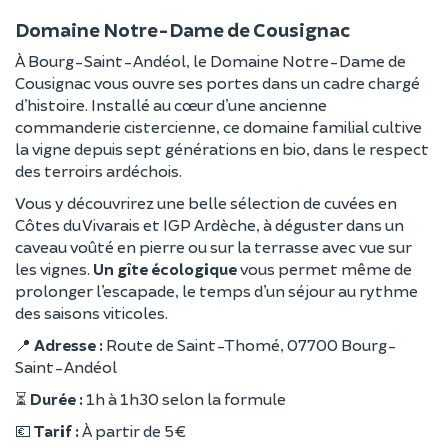
Domaine Notre-Dame de Cousignac
À Bourg-Saint-Andéol, le Domaine Notre-Dame de
Cousignac vous ouvre ses portes dans un cadre chargé
d’histoire. Installé au cœur d’une ancienne
commanderie cistercienne, ce domaine familial cultive
la vigne depuis sept générations en bio, dans le respect
des terroirs ardéchois.
Vous y découvrirez une belle sélection de cuvées en
Côtes du Vivarais et IGP Ardèche, à déguster dans un
caveau voûté en pierre ou sur la terrasse avec vue sur
les vignes.
Un gîte écologique
vous permet même de
prolonger l’escapade, le temps d’un séjour au rythme
des saisons viticoles.
📍
Adresse :
Route de Saint-Thomé, 07700 Bourg-
Saint-Andéol
⏳
Durée :
1h à 1h30 selon la formule
💶
Tarif :
À partir de 5 €