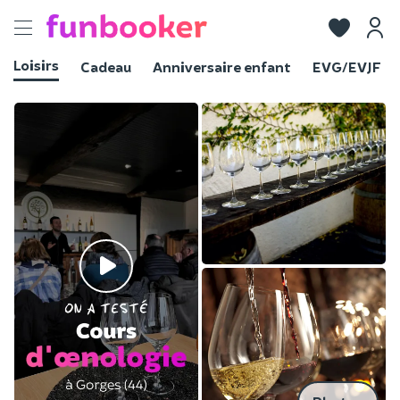
Toggle
navigation
Loisirs
Cadeau
Anniversaire enfant
EVG/EVJF