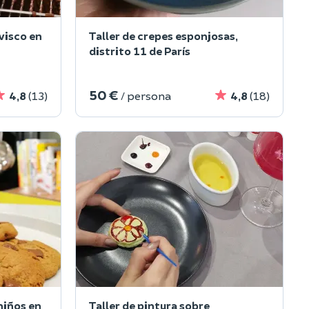
visco en
Taller de crepes esponjosas,
distrito 11 de París
50 €
4,8
(13)
/ persona
4,8
(18)
 niños en
Taller de pintura sobre