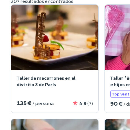
207 resultados encontrados
Taller de macarrones en el
Taller "
distrito 3 de París
e hijos e
Top vent
135 €
90 €
/ persona
4,9
(7)
/ d