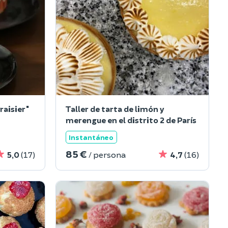
raisier"
Taller de tarta de limón y
merengue en el distrito 2 de París
Instantáneo
85 €
5,0
(17)
/ persona
4,7
(16)