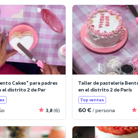
Bento Cakes" para padres
Taller de pastelería Bent
n el distrito 2 de Par
en el distrito 2 de París
as
Top ventas
60 €
úo
3,8
(6)
/ persona