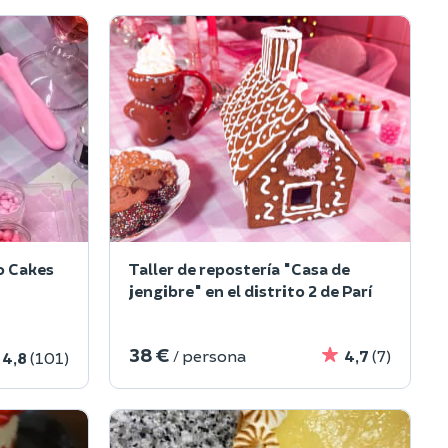
o Cakes
Taller de repostería "Casa de
jengibre" en el distrito 2 de Parí
38 €
/ persona
4,7
(7)
4,8
(101)