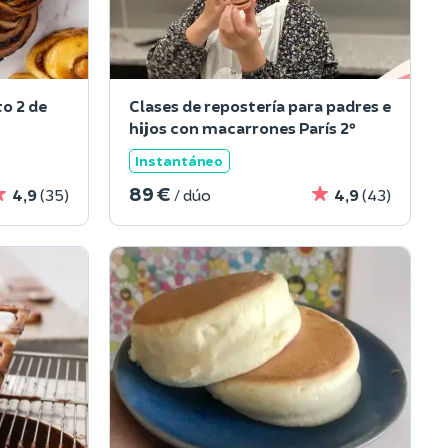
to 2 de
Clases de repostería para padres e
hijos con macarrones París 2º
Instantáneo
89 €
4,9
(35)
/ dúo
4,9
(43)