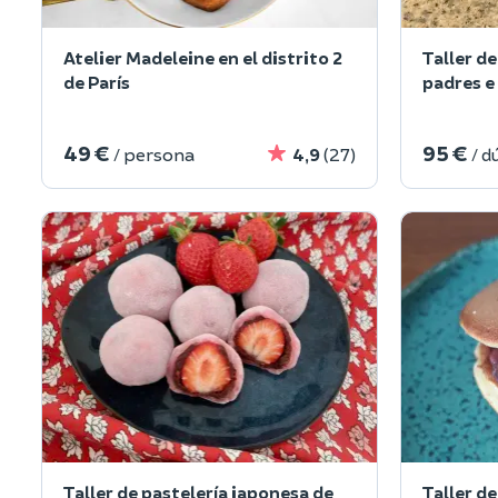
Atelier Madeleine en el distrito 2
Taller d
de París
padres e 
49 €
95 €
/ persona
4,9
(27)
/ d
Taller de pastelería japonesa de
Taller d