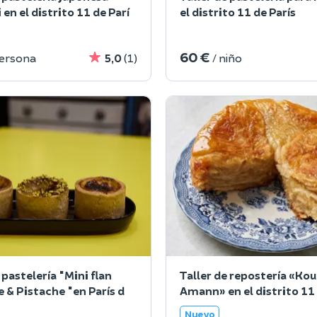
en el distrito 11 de Parí
el distrito 11 de París
60 €
persona
5,0
(1)
/ niño
 pastelería "Mini flan
Taller de repostería «Ko
e & Pistache "en París d
Amann» en el distrito 11 
Nuevo