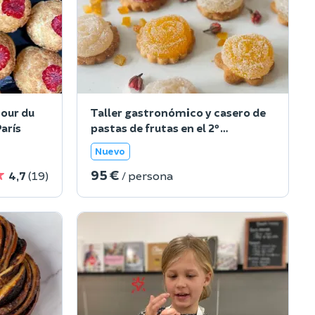
tour du
Taller gastronómico y casero de
París
pastas de frutas en el 2º
arrondissement de París
Nuevo
95 €
4,7
(19)
/ persona