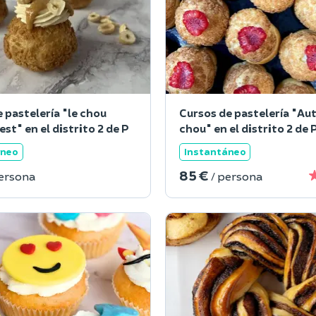
 pastelería "le chou
Cursos de pastelería "Au
st" en el distrito 2 de P
chou" en el distrito 2 de 
áneo
Instantáneo
85 €
persona
/ persona