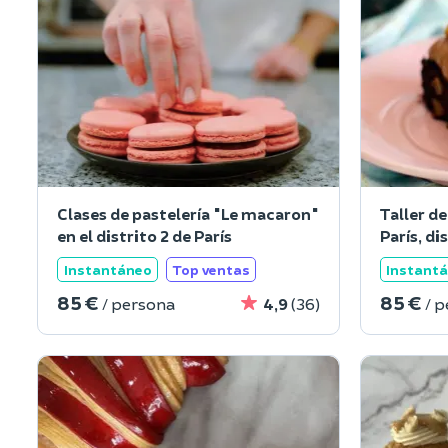
Clases de pastelería "Le macaron"
Taller de
en el distrito 2 de París
París, di
Instantáneo
Top ventas
Instant
85 €
85 €
/ persona
4,9
(36)
/ 