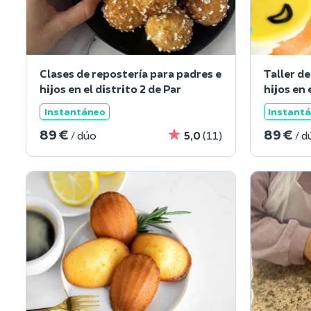
Clases de repostería para padres e
Taller d
hijos en el distrito 2 de Par
hijos en 
Instantáneo
Instant
89 €
89 €
/ dúo
5,0
(11)
/ d