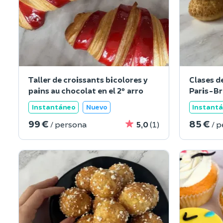
Taller de croissants bicolores y
Clases de
pains au chocolat en el 2º arro
Paris-Bre
Instantáneo
Nuevo
Instant
99 €
85 €
/ persona
5,0
(1)
/ 