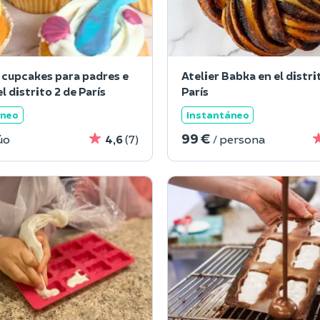
e cupcakes para padres e
Atelier Babka en el distri
el distrito 2 de París
París
áneo
Instantáneo
99 €
úo
4,6
(7)
/ persona