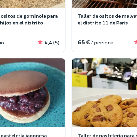
e ositos de gominola para
Taller de ositos de malva
hijos en el distrito
el distrito 11 de París
65 €
úo
4,4
(5)
/ persona
e pastelería japonesa
Taller de pastelería para