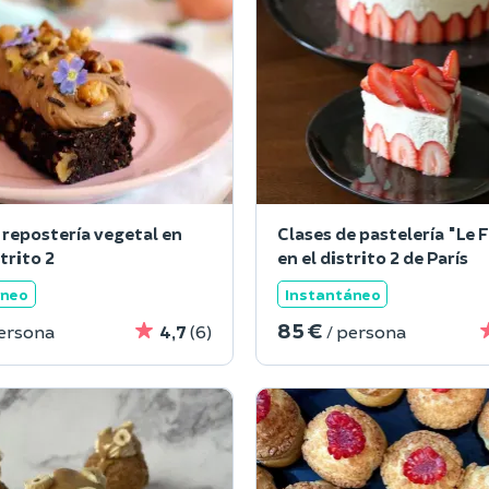
 repostería vegetal en
Clases de pastelería "Le F
strito 2
en el distrito 2 de París
áneo
Instantáneo
85 €
persona
4,7
(6)
/ persona