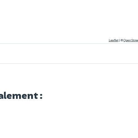
Leaflet
|
©
OpenStre
alement :