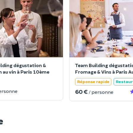
lding dégustation &
Team Building dégustati
n au vin à Paris 10ème
Fromage & Vins à Paris Au
Réponse rapide
Restaur
60 €
personne
/ personne
e