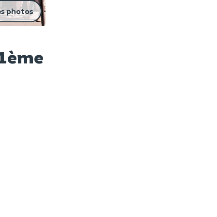
es photos
 11ème