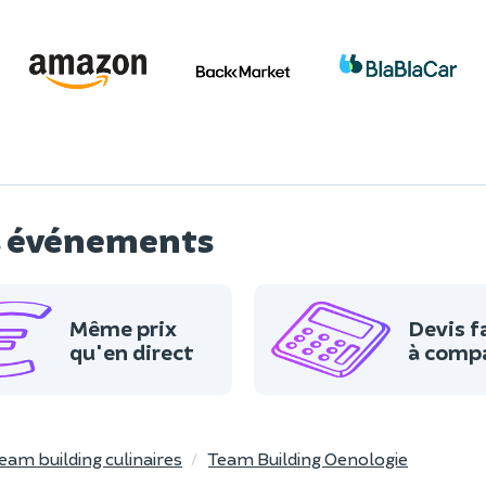
os événements
Même prix
Devis f
qu'en direct
à comp
eam building culinaires
Team Building Oenologie