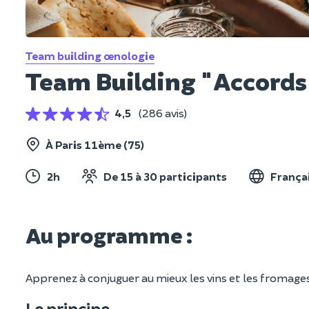
Team building œnologie
Team Building "Accords
4,5
(286 avis)
À Paris 11ème (75)
2h
De 15 à 30 participants
França
Au programme :
Apprenez à conjuguer au mieux les vins et les fromages 
Le principe