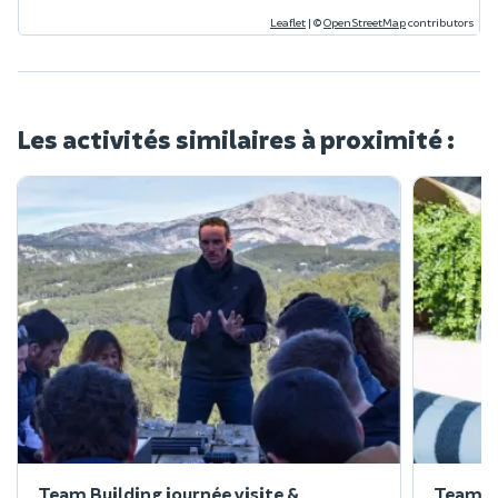
Leaflet
|
©
OpenStreetMap
contributors
Les activités similaires à proximité :
Team Building journée visite &
Team Bu