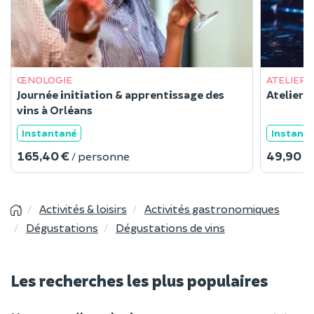
ŒNOLOGIE
ATELIER 
Journée initiation & apprentissage des
Atelier 
vins à Orléans
Instantané
Instant
165,40 €
49,90 €
/ personne
Activités & loisirs
Activités gastronomiques
Dégustations
Dégustations de vins
Les recherches les plus populaires