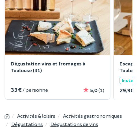
Dégustation vins et fromages à
Escape
Toulouse (31)
Toulous
Instan
33 €
/ personne
29,90 
5,0
(1)
Activités & loisirs
Activités gastronomiques
Dégustations
Dégustations de vins