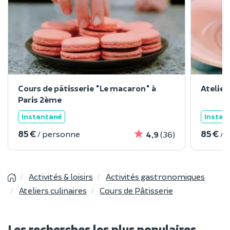
Cours de pâtisserie "Le macaron" à
Atelier
Paris 2ème
Instantané
Instan
85 €
85 €
/ personne
/ 
4,9
(36)
Activités & loisirs
Activités gastronomiques
Ateliers culinaires
Cours de Pâtisserie
Les recherches les plus populaires