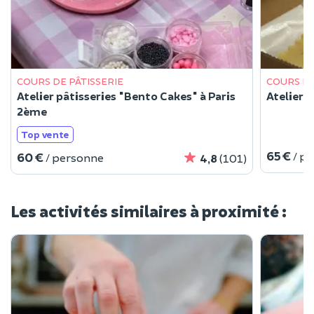
COURS DE PÂTISSERIE
COURS DE
Atelier pâtisseries "Bento Cakes" à Paris
Atelier r
2ème
Top vente
65 €
/ p
60 €
/ personne
4,8
(101)
Les activités similaires à proximité :