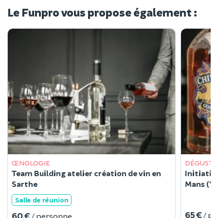
Le Funpro vous propose également :
ŒNOLOGIE
DÉGUSTA
Team Building atelier création de vin en
Initiati
Sarthe
Mans (72
Salle de réunion
65 €
/ p
60 €
/ personne